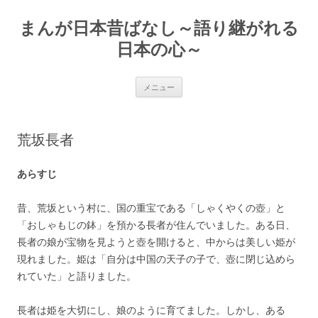
コ
ン
まんが日本昔ばなし～語り継がれる
テ
ン
ツ
日本の心～
へ
ス
キ
ッ
メニュー
プ
荒坂長者
あらすじ
昔、荒坂という村に、国の重宝である「しゃくやくの壺」と
「おしゃもじの鉢」を預かる長者が住んでいました。ある日、
長者の娘が宝物を見ようと壺を開けると、中からは美しい姫が
現れました。姫は「自分は中国の天子の子で、壺に閉じ込めら
れていた」と語りました。
長者は姫を大切にし、娘のように育てました。しかし、ある