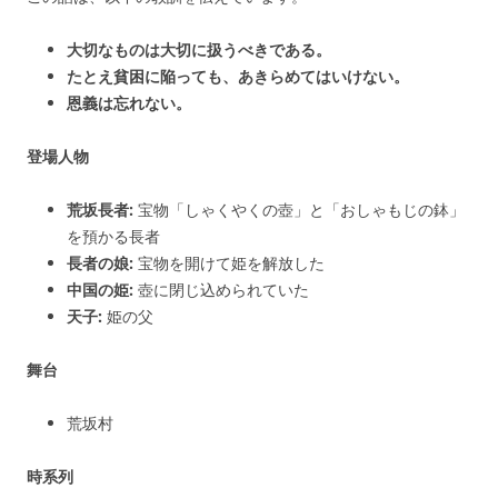
大切なものは大切に扱うべきである。
たとえ貧困に陥っても、あきらめてはいけない。
恩義は忘れない。
登場人物
荒坂長者:
宝物「しゃくやくの壺」と「おしゃもじの鉢」
を預かる長者
長者の娘:
宝物を開けて姫を解放した
中国の姫:
壺に閉じ込められていた
天子:
姫の父
舞台
荒坂村
時系列