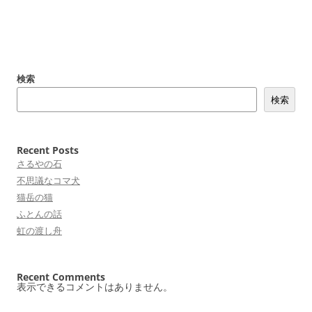
投
稿
検索
ナ
検索
ビ
ゲ
ー
Recent Posts
シ
さるやの石
不思議なコマ犬
ョ
猫岳の猫
ン
ふとんの話
虹の渡し舟
Recent Comments
表示できるコメントはありません。